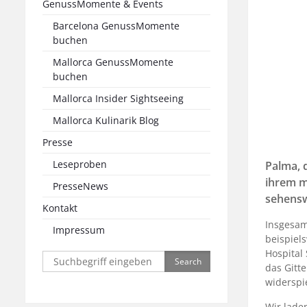
GenussMomente & Events
Barcelona GenussMomente
buchen
Mallorca GenussMomente
buchen
Mallorca Insider Sightseeing
Mallorca Kulinarik Blog
Presse
Leseproben
Palma, 
ihrem m
PresseNews
sehensw
Kontakt
Insgesam
Impressum
beispiel
Hospital
Search
das Gitte
for:
widerspi
Wir lade