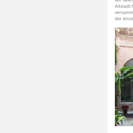
Altstadt
versamme
der einz