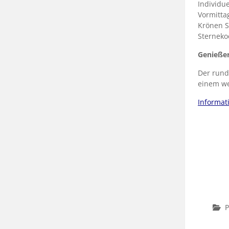
Individue
Vormitta
Krönen S
Sterneko
Genießer
Der rund
einem we
Informat
P