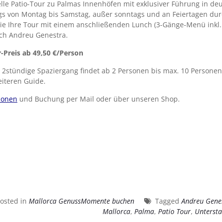
lle Patio-Tour zu Palmas Innenhöfen mit exklusiver Führung in deut
gs von Montag bis Samstag, außer sonntags und an Feiertagen durc
ie Ihre Tour mit einem anschließenden Lunch (3-Gänge-Menü inkl.
ch Andreu Genestra.
-Preis ab 49,50 €/Person
 2stündige Spaziergang findet ab 2 Personen bis max. 10 Personen
iteren Guide.
ionen
und Buchung per Mail oder über unseren Shop.
osted in
Mallorca GenussMomente buchen
Tagged
Andreu Gene
Mallorca
,
Palma
,
Patio Tour
,
Untersta