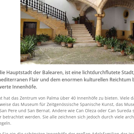
die Hauptstadt der Balearen, ist eine lichtdurchflutete Sta
editerranen Flair und dem enormen kulturellen Reichtum bi
erte Innenhöfe.
t hat das Zentrum von Palma über 40 Innenhöfe zu bieten. Viele d
sweise das Museum für Zeitgenössische Spanische Kunst, das Mus
 San Pere und San Bernat. Andere wie Can Oleza oder Can Sureda 
r betrachtet werden. Sie alle zeichnen sich jedoch durch viele arc
egeln.
n Sie ein die schönsten Innenhöfe der großen Adelsfamilien der I