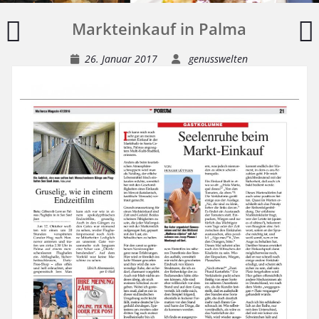
Vertreibung
T
Markteinkauf in Palma
aus
a
dem
M
26. Januar 2017
genusswelten
Paradies
v
oder
s
ersäuft
Mallorca
im
Sommer?