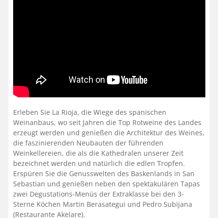
Erleben Sie La Rioja, die Wiege des spanischen
Weinanbaus, wo seit Jahren die Top Rotweine des Landes
erzeugt werden und genießen die Architektur des Weines,
die faszinierenden Neubauten der führenden
Weinkellereien, die als die Kathedralen unserer Zeit
bezeichnet werden und natürlich die edlen Tropfen.
Erspüren Sie die Genusswelten des Baskenlands in San
Sebastian und genießen neben den spektakulären Tapas
zwei Degustations-Menüs der Extraklasse bei den 3-
Sterne Köchen Martin Berasategui und Pedro Subijana
(Restaurante Akelare).