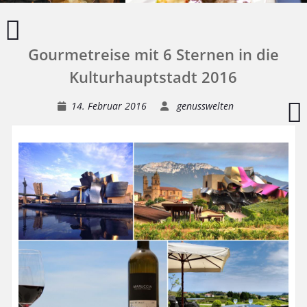
Wellness
Reise
Gourmetreise mit 6 Sternen in die
Mallorca
Kulturhauptstadt 2016
R
14. Februar 2016
genusswelten
K