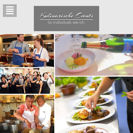
Skip
to
Kulinarische Events
content
So individuell, wie ich.